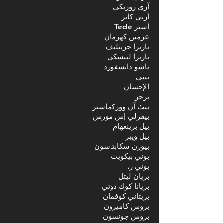
آري روزيكي
أرني كاتز
أستر Tecle
عزمين كهرمان
باربرا جرينليف
باربرا ليبسكي
باشو دانسفورد
بيبي
الإحسان
برجر
بيث آن ووركماستر
بيفرلي إس مورس
بيل برينغهام
بيل ويبر
بيورن سكابتاسون
بوني بيكويث
بوني ر.
بريان ليتل
بريانا كوك دوتي
بريتاني كوفمان
بروس كاميرون
بروس جونسون