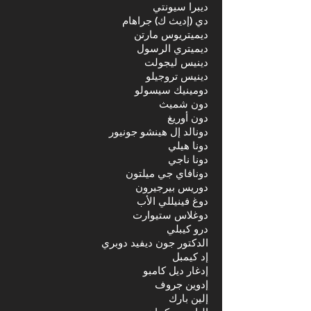
ديبرا سيونتي
دي (إديث ك) جراهام
ديميتريوس مارتن
ديميتري الرسول
دينيس ليجولت
دينيس تروجيلو
دومينيك سيسولو
دون شميث
دون أوريغ
دونالد إل هينشو جونيور
دونا هيلي
دونا ناجي
دونافاي جي ميلتون
دوريس بيرجيرون
دوغ فينيللي الأب
دوغلاس ستيوارت
درو كيبلي
الدكتور جون ديفيد دوبري
إد كيمبل
إدغار ديل كامبو
إدوين جروف
إلين بارك