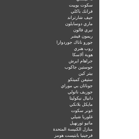
سكوت بوييت
فرانك باكلي
جيف شارتراند
ماري دوسابلون
تيري فالون
ريمون فيشر
جورو ناناك جوردوارا
روب هنري
هوية ألاسكا
جراهام ايرش
جوستين جاكوب
بيتر كين
ستيفن كميتكو
جوناثان بي موراي
جوزيف ناتولي
دانيال نيكوليتا
مايكل بلانكي
غونر سكوت
غلوريا شيلي
ماثيو ثورنهيل
منازل الكنيسة المتحدة
فرجينيا بابتيست هومز