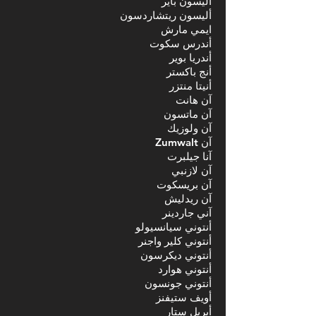
أليسون باير
أليسون ريتشاردسون
ايمي مارش
أندرس سكوت
أندريا بوير
أنج باكستر
أنيتا منتزر
آن هانت
آن ماتسون
آن ولوزيك
آن Zumwalt
آنا جيلبرت
آن لازنبي
آن بريسكوت
آن ريدليش
آني جاردينر
أنتوني سيانسيولو
أنتوني كلير واجنر
أنتوني ديكرسون
أنتوني هوارد
أنتوني جونسون
أويف ستيفنز
أبريل ستار