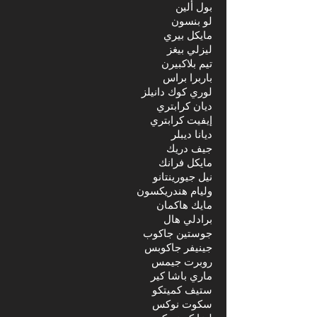
بول ألين
لو بنسون
مايكل بيري
ليزلي بيغز
تيم بلاكبيرن
باربرا براس
لوري كوك دانيلز
ديان كرابتري
إيفيت كرابتري
ديانا ديبلر
جيف دريك
مايكل فرانك
نيل جيورينتانو
وليام هندريكسون
مايك هاكمان
برادلي هال
جوستين جاكوب
جينيفر جاكوبس
روبرت جيمس
ماري باشا كير
ستيف كميتكو
سكوت نوكس