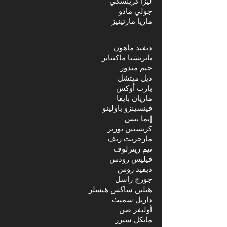
ليزا كرينسكي
جولي مادو
ماريا مارتينيز
ديفيد ماهون
باتريشيا ماكنتاير
جيم ميدوز
ديل ميتشل
بارب أوكس
ماريان بايفا
فينسينزو باولينو
إيما بيس
كريستين بورتر
مارجريت ريف
تيم ريتزلوف
فيليس رودس
ديفيد روس
جورج راسل
هيلين ساكس هيسلر
داريل سميث
أوليفر صن
مايكل سيرز