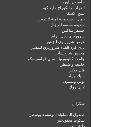
جايسون بلورد
الغراب ، أنكوراج ، أيه كيه
سيج ألاسكا
رمال ، شيخوخة آمنة لا تمييز
سقيفة سنسو للرجال
جينيفر ساكس
شروزبري ديال أ رايد
عرض شروزبري للزهور
نادي كرة القدم شروزبري للمشي
مجلس شروبشاير
جامعة كاليفورنيا ، سان فرانسيسكو
جامعة واشنطن
فال ووكر
مايك وايلد
توني ويلسون
لاري زوك
شكرا ل
صندوق المساواة لمؤسسة بوسطن
سكوت سكويلاس
دا فينشي