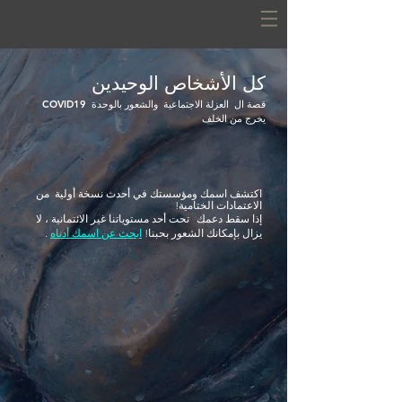
كل الأشخاص الوحيدين
قصة ال
العزلة الاجتماعية
والشعور بالوحدة
COVID19
يخرج من الخلف
اكتشف اسمك ومؤسستك في أحدث نسخة أولية
من
الاعتمادات الختامية!
إذا سقط دعمك
تحت أحد مستوياتنا غير الائتمانية ، لا
يزال بإمكانك الشعور بحبنا!
ابحث عن اسمك أدناه
.