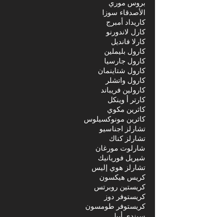
بروس موري
الأصدقاء سوزا
كاريداد أمبرج
كارل لاندورنو
كارلا فانديل
كارول بليملين
كارول جارسيا
كارول شتاينمان
كارول واتشلر
كارولين فريباند
كارتر أ وينكل
كاثرين مكوي
كاثرين مونوكسيلوس
تشارلز اجناسيو
تشارلز كناك
شارلوت مورغان
شيريل فوريانيك
تشارلز هوي إليس
كريس هيكسون
كريستين روبرتس
كريستوفر دوز
كريستوفر طومسون
سيندي أبيل