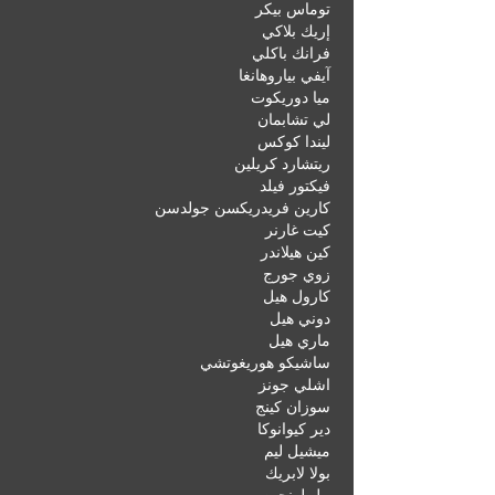
توماس بيكر
إريك بلاكي
فرانك باكلي
آيفي بياروهانغا
ميا دوريكوت
لي تشابمان
ليندا كوكس
ريتشارد كريلين
فيكتور فيلد
كارين فريدريكسن جولدسن
كيت غارنر
كين هيلاندر
زوي جورج
كارول هيل
دوني هيل
ماري هيل
ساشيكو هوريغوتشي
اشلي جونز
سوزان كينج
دير كيوانوكا
ميشيل ليم
بولا لابريك