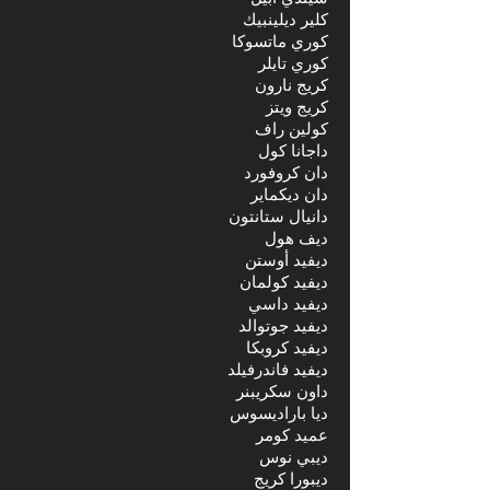
كلير ديلينبيك
كوري ماتسوكا
كوري تايلر
كريج نارون
كريج ويتز
كولين راف
داجانا كول
دان كروفورد
دان ديكماير
دانيال ستانتون
ديف هول
ديفيد أوستن
ديفيد كولمان
ديفيد داسي
ديفيد جوتوالد
ديفيد كروبكا
ديفيد فاندرفيلد
داون سكريبنر
ديا باراديسوس
عميد كومر
ديبي نوس
ديبورا كريج