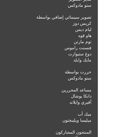
ستو مادوكس
تصوير سينمائي إضافي بواسطة
كريس دوز
ليام ديس
هاو قوه
توم مارتن
فنسنت راموس
دوغ ستيوارت
مايك وايلد
حررت بواسطة
ستو مادوكس
مساعد المحررين
دانكا بوشال
أفيري وايلاند
ميك أب
ميليسا ويلينجتون
المنتجون المشاركون