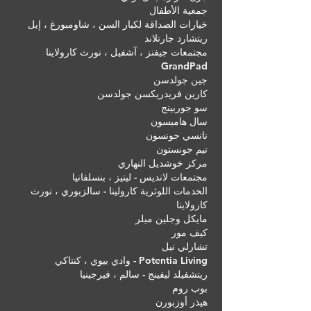
جمعية الأطفال
خيارات الصداقة لكبار السن ، شاومبورغ ، إيل
ريتشارد جارتلاند
مجتمعات جيفنز ، آشفيل ، نورث كارولاينا
GrandPad
جين جولدسن
كارين فريدريكسن جولدسن
سو جوربينج
سال هامبسون
نانسي جونسون
تيم جونستون
مركز خوشديل النهاري
مجتمعات لانديس - ليتيز ، بنسلفانيا
الخدمات اللوثرية كارولينا - سالزبوري ، نورث
كارولاينا
مايكل وجلين ميلر
كيف مور
تشارلي نيل
Potentia Living - وادي بيوي ، كنتاكي
ريتشفيلد ليفينج - سالم ، فيرجينيا
بوب روم
هيذر أوزبورن