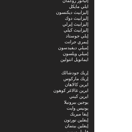
إليانور روكمان
ايلي مايكل
إليزابيث ديكنسون
إليزابيث دوك
إليزابيث إيرلي
إليزابيث كيلي
إيلي جوستاد
إيمري جرانت
إميلي ديفيدسون
إميلي ويلسون
ايمانويل انتولين
إريك جودشالك
إريك ماركوس
ايرين كالاهان
ايرين غالاغر كوهون
ايرين كيني
يوجين بيرونيلا
يونيس وايت
إيفا ميريك
إيفلين نورتون
إيفلين بيتمان
فاريل سوين