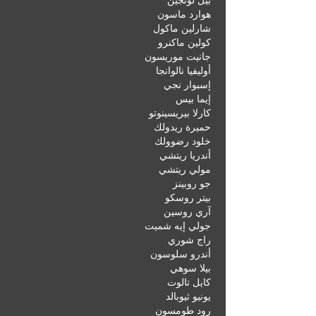
بيل لونجين
هوارد ماسون
شارلين ماكول
كولين ماكنرو
جانيت موريسون
أوليفيا نالوانجا
إسبوار نجي
إيما بيس
كارلا بيريسينوتو
حميرة ريدولك
خلود رضوولك
أندريا ريتشي
مولي ريتشي
جو روبينز
بيتر روسكو
آري روسين
جولي إيه شميت
راج شوري
أندرو سلوسون
بيلا سوهي
كايل تالوت
يونيو ثيوبالد
رود طومسون