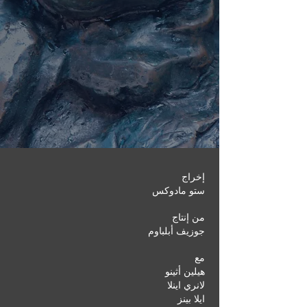
إخراج
ستو مادوكس
من إنتاج
جوزيف أبلباوم
مع
هيلين أثينو
لانري اينلا
ايلا بينز