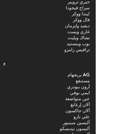
جيري ترويير
سراج فيجودا
ليندا ووكر
فال ووكر
ديفيد وايزمان
غاري ويست
تشاك ويليت
بوب وينستيد
ترافيس زامزو
و
AG بريجهام
مستنقع
آرون بيودري
ايمي بوفي
عين متواضعة
آلان إرغانغ
آلان جاكسون
علي نارو
أليسين سينيور
أليسون تيديسكو