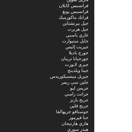
فرانسيس كابلان
فرانسيس يونغ
فرانك ماكورميك
جيل بيرنشتاين
جيل هربرت
غاري باسبي
جايل ستيوارت
جيريت إليس
جورج باديلا
جورجيانا تريبان
جيري لابورت
جينا ويلدينج
جيزيل ميتسيكوريدس
جلين سي ريمر
جريس ليو
جرانت رامبي
جريج بارنز
جريج فلين
جوستافو جريهالفا
حنا فيرمور
هاري هارتيجان
هيذر سوري