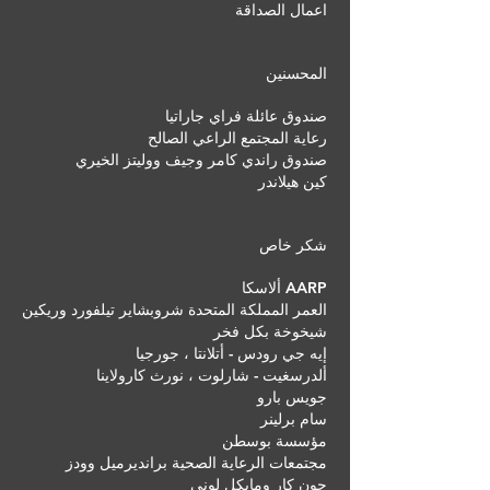
اعمال الصداقة
المحسنين
صندوق عائلة فراي جاراتيا
رعاية المجتمع الراعي الصالح
صندوق راندي كامر وجيف ووليتز الخيري
كين هيلاندر
شكر خاص
AARP ألاسكا
العمر المملكة المتحدة شروبشاير تيلفورد وريكين
شيخوخة بكل فخر
إيه جي رودس - أتلانتا ، جورجيا
ألدرسغيت - شارلوت ، نورث كارولاينا
جويس بارو
سام برلينر
مؤسسة بوسطن
مجتمعات الرعاية الصحية برانديرميل وودز
جون كار ومايكل لوني